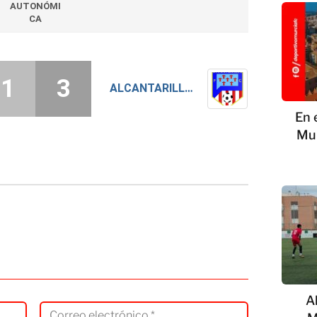
AUTONÓMI
CA
1
3
ALCANTARILLA FC
En 
Mur
A