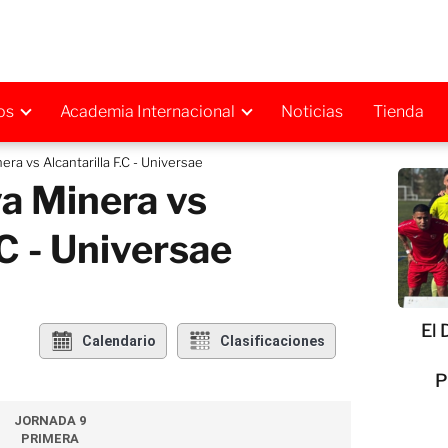
os
Academia Internacional
Noticias
Tienda
era vs Alcantarilla F.C - Universae
a Minera vs
.C - Universae
El 
Calendario
Clasificaciones
P
JORNADA 9
PRIMERA