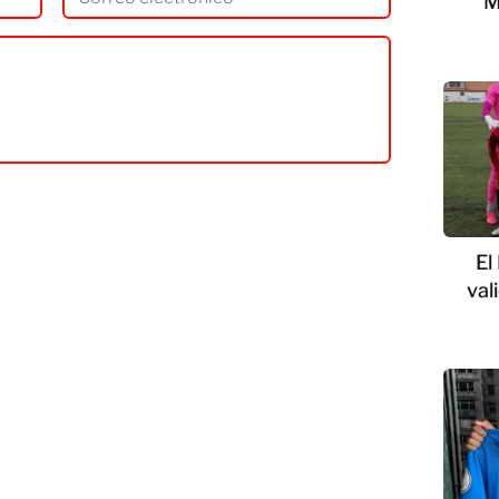
M
El
val