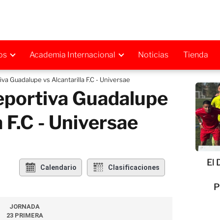
os
Academia Internacional
Noticias
Tienda
va Guadalupe vs Alcantarilla F.C - Universae
eportiva Guadalupe
a F.C - Universae
El 
Calendario
Clasificaciones
P
JORNADA
23 PRIMERA