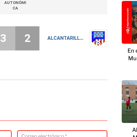
AUTONÓMI
CA
3
2
ALCANTARILLA FC
En 
Mur
A