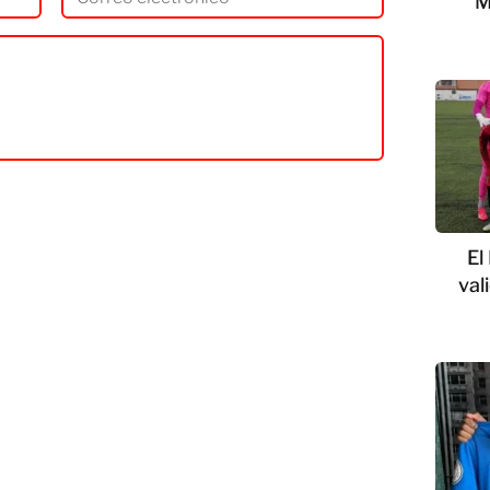
M
El
val