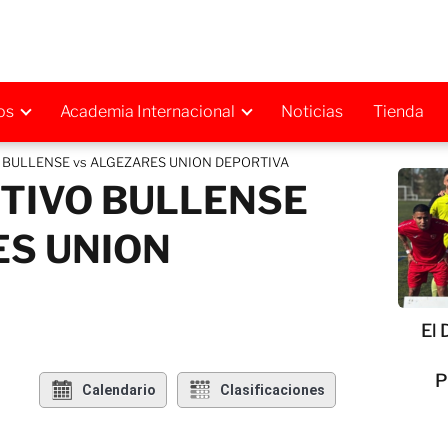
os
Academia Internacional
Noticias
Tienda
 BULLENSE vs ALGEZARES UNION DEPORTIVA
TIVO BULLENSE
ES UNION
El 
P
Calendario
Clasificaciones