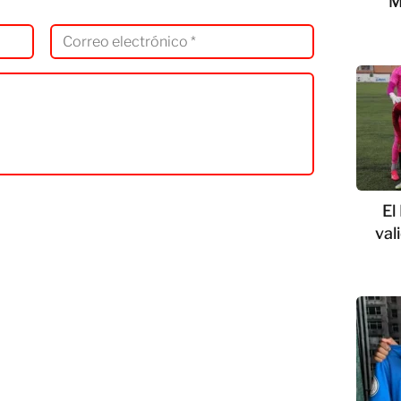
M
El
val