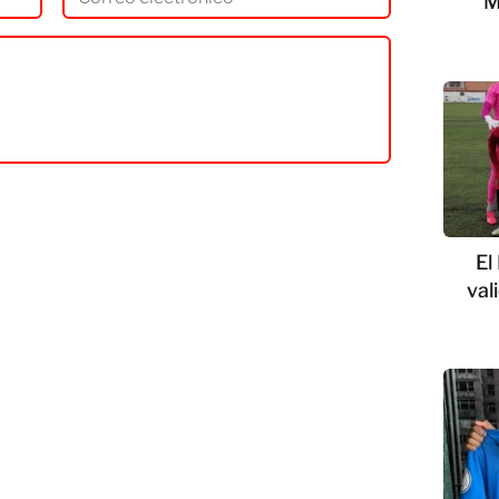
M
El
val