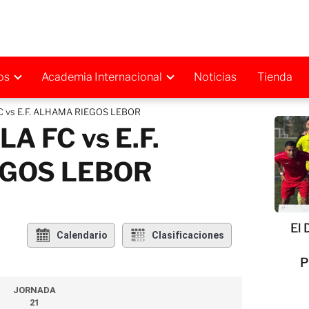
os
Academia Internacional
Noticias
Tienda
 vs E.F. ALHAMA RIEGOS LEBOR
A FC vs E.F.
GOS LEBOR
El 
Calendario
Clasificaciones
P
JORNADA
21