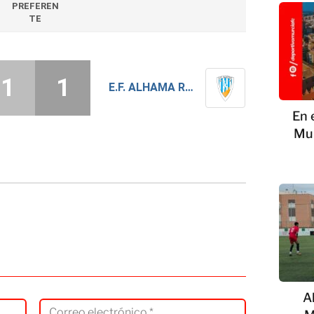
PREFEREN
TE
1
1
E.F. ALHAMA RIEGOS LEBOR
En 
Mur
A