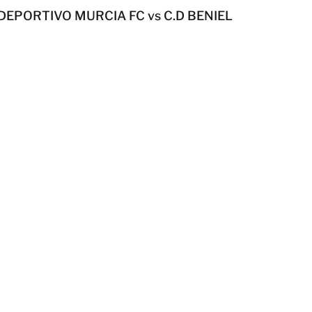
DEPORTIVO MURCIA FC vs C.D BENIEL