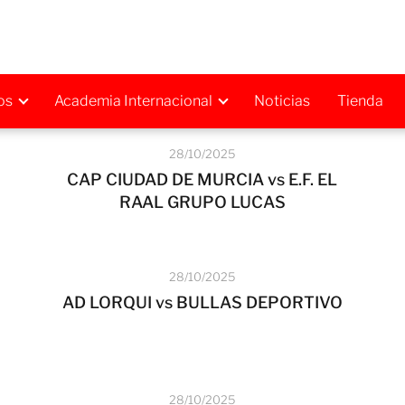
os
Academia Internacional
Noticias
Tienda
28/10/2025
CAP CIUDAD DE MURCIA vs E.F. EL
RAAL GRUPO LUCAS
28/10/2025
AD LORQUI vs BULLAS DEPORTIVO
28/10/2025