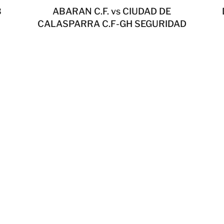
B
ABARAN C.F. vs CIUDAD DE
CALASPARRA C.F-GH SEGURIDAD